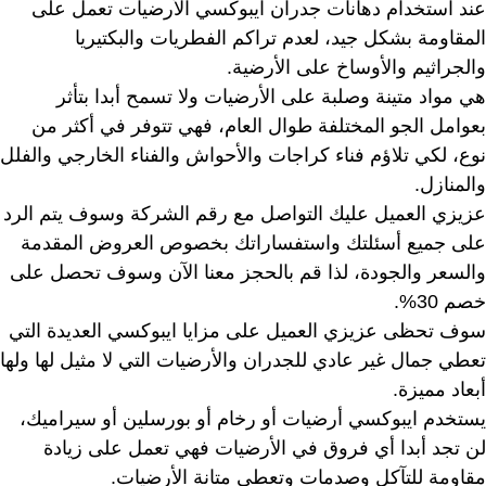
عند استخدام دهانات جدران ايبوكسي الأرضيات تعمل على
المقاومة بشكل جيد، لعدم تراكم الفطريات والبكتيريا
والجراثيم والأوساخ على الأرضية.
هي مواد متينة وصلبة على الأرضيات ولا تسمح أبدا بتأثر
بعوامل الجو المختلفة طوال العام، فهي تتوفر في أكثر من
نوع، لكي تلاؤم فناء كراجات والأحواش والفناء الخارجي والفلل
والمنازل.
عزيزي العميل عليك التواصل مع رقم الشركة وسوف يتم الرد
على جميع أسئلتك واستفساراتك بخصوص العروض المقدمة
والسعر والجودة، لذا قم بالحجز معنا الآن وسوف تحصل على
خصم 30%.
سوف تحظى عزيزي العميل على مزايا ايبوكسي العديدة التي
تعطي جمال غير عادي للجدران والأرضيات التي لا مثيل لها ولها
أبعاد مميزة.
يستخدم ايبوكسي أرضيات أو رخام أو بورسلين أو سيراميك،
لن تجد أبدا أي فروق في الأرضيات فهي تعمل على زيادة
مقاومة للتآكل وصدمات وتعطي متانة الأرضيات.