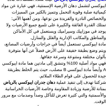
ايبوكسي لتشمل دهان الأرضية الإسمنتية، فهي عبارة عن مواد
كيميائية صلبة وقوية التحمل وتتميز بالكثير من المميزات
والخصائص النادرة والفريدة من نوعها، ومن أهمها الآتي:
تمتلك القدرة الفائقة والكبيرة على تلميع جميع الأرضيات ولا
يوجد في موزاييك وسيراميك ويستعمل في كل الأماكن
والمناطق والمكاتب الإدارية والفلل والمنازل.
مادة ايبوكسي تستعمل أيضاً في جراجات وأرضيات المصانع،
ويتم وضع بطبقة خفيفة على الأرض فضلاً عن أنها متوفرة
بألوان مختلفة ومتنوعة وسرعة جفافها.
فهي مواد أصلية 100% وتنشق إلى مادتين هما مادة ايبوكسي
A وأيضاً مادة ايبوكسي B مصلب، حيث يتم الخلط بطريقة
جيدة للحصول على قوام الطلاء الملائم.
شركتنا تهدف إلى تنفيذ عملية
دهان جدران ايبوكسي بالرياض
بمتانة للأرضية وزيادة المقاومة وخاصة الأرضيات الخراسانية
والأسمنتية والتي كثيرة تعرض للتآكل وصدأ وصدمات مع مرور
الوقت.