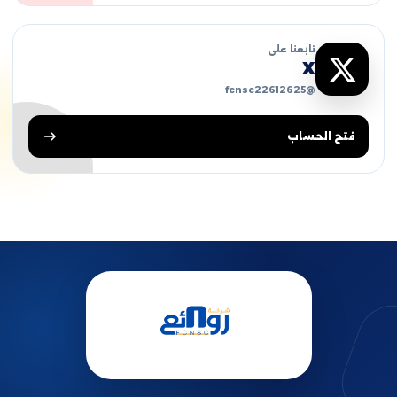
تابعنا على
X
@fcnsc22612625
فتح الحساب