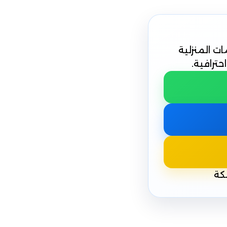
ت المنزلية
ترافية.
كة