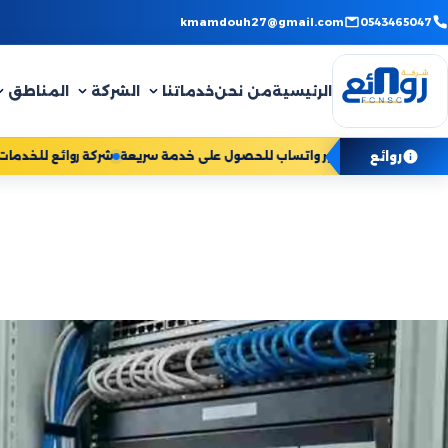
Skip
kmamdouh27@gmail.com
0543465047
to
content
الرئيسية
من نحن
خدماتنا
الشركة
المناطق
روائع
تواصل معنا الآن عبر واتساب للحصول على خدمة سريعة
ش