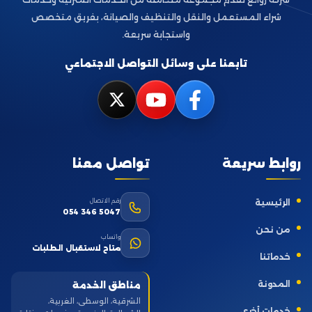
شراء المستعمل والنقل والتنظيف والصيانة، بفريق متخصص
واستجابة سريعة.
تابعنا على وسائل التواصل الاجتماعي
روابط سريعة
تواصل معنا
رقم الاتصال
الرئيسية
054 346 5047
من نحن
واتساب
متاح لاستقبال الطلبات
خدماتنا
المدونة
مناطق الخدمة
الشرقية، الوسطى، الغربية،
خدمات أخرى