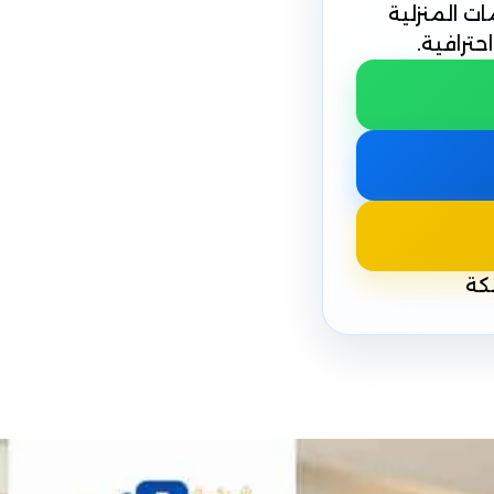
ت المنزلية
ترافية.
كة