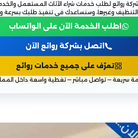
كة روائع لطلب خدمات شراء الأثاث المستعمل والخدما
التنظيف وغيرها، وسنساعدك في تنفيذ طلبك بسرعة واح
اطلب الخدمة الآن على الواتساب
اتصل بشركة روائع الآن
تعرّف على جميع خدمات روائع
ة سريعة — تواصل مباشر — تغطية واسعة داخل الممل