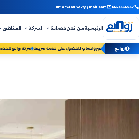
Skip
kmamdouh27@gmail.com
0543465047
to
content
الرئيسية
من نحن
خدماتنا
الشركة
المناطق
روائع
تواصل معنا الآن عبر واتساب للحصول على خدمة سري