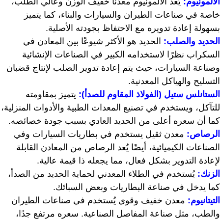
الألمونيوم:
يُعد الألمونيوم معدنًا خفيف الوزن وعالي الطلب،
خاصة في صناعات الطيران والسيارات والبناء، كما يتميز
بسهولة إعادة تدويره مع الاحتفاظ بجودته الأصلية.
الحديد والصلب:
الحديد هو الأكثر شيوعًا بين المعادن في
السكراب نظرًا لاستخدامه الكبير في الصناعات الإنشائية
وصناعة السيارات، حيث يتم إعادة تدوير الصلب لإنتاج قضبان
التسليح والهياكل المعدنية.
الستانلس ستيل (الفولاذ المقاوم للصدأ):
يتميز بمقاومته
للتآكل، ويستخدم في تصنيع المعدات الطبية والأدوات المنزلية،
كما أن سعره أعلى من الحديد العادي بسبب جودة خصائصه.
الرصاص:
معدن ثقيل يستخدم في بطاريات السيارات وفي
الصناعات الكيميائية، أيضًا يُعد الرصاص من المعادن القابلة
لإعادة التدوير بشكل فعال، مما يجعله ذا قيمة عالية.
الزنك:
يُستخدم في الطلاء المعدني لحماية الحديد من الصدأ،
كما يدخل في صناعة البطاريات وبعض السبائك.
التيتانيوم:
معدن خفيف وقوي يُستخدم في صناعات الطيران
والطب، مثل صناعة المفاصل الصناعية. سعره مرتفع جدًا،